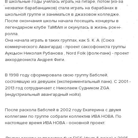
В школьные годы училась играть на гитаре, потом (из-за 
нехватки барабанщиков) стала играть на барабанах в 
школьной группе и заниматься в джазовом колледже. 
После окончания школы начала посещать концерты в 
легендарном клубе TaMtAm и окунулась в жизнь рок-н-
ролла.

Она начала играть в таких группах, как S. K. A. (Союз 
коммерческого Авангарда) - проект саксофониста группы 
Аукцыон Николая Рубанова , Nord Folk (фолк-панк) - проект 
аккордеониста Андрея Фиги.
В 1998 году сформировала свою группу Бабслей, 
состоявшую из девушек (экспериментальный панк). С 2001 - 
2013 год сотрудничает с Николаем Судником ZGA 
(индустриальный авангардный нойз).
После раскола Бабслей в 2002 году Екатерина с двумя 
коллегами по группе собрали коллектив ИВА НОВА. По 
настоящее время ИВА НОВА - основной проект.